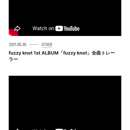
2021.05.30
OTHER
fuzzy knot 1st ALBUM「fuzzy knot」全曲トレー
ラー