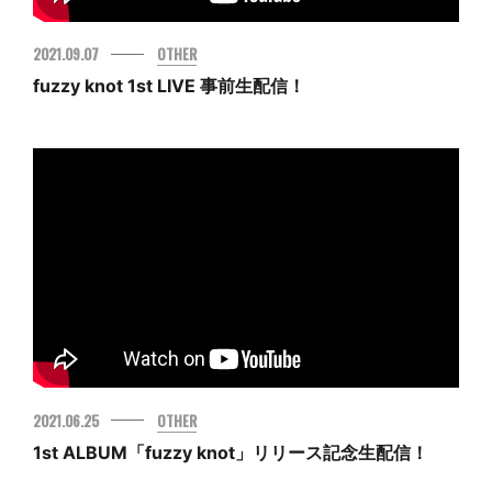
MOVIE
2021.09.07
OTHER
GOODS
fuzzy knot 1st LIVE 事前生配信！
ENGLISH
2021.06.25
OTHER
1st ALBUM「fuzzy knot」リリース記念生配信！