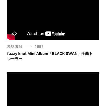
2022.05.24
OTHER
fuzzy knot Mini Album「BLACK SWAN」全曲ト
レーラー