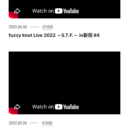
2022.04.04
OTHER
fuzzy knot Live 2022 ～S.T.F.～ in新宿 #4
2022.03.28
OTHER