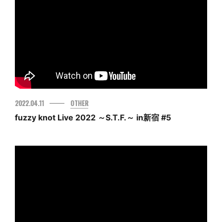
2022.04.11
OTHER
fuzzy knot Live 2022 ～S.T.F.～ in新宿 #5